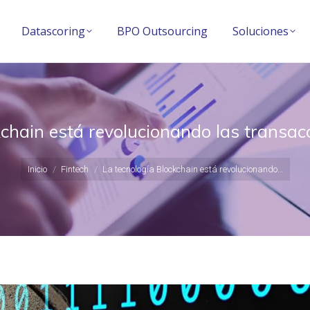
Datascoring
BPO Outsourcing
Soluciones
Datascoring
BPO Outsourcing
Soluciones
kchain está revolucionando las transacc
Estás aquí:
Inicio
Fintech
La tecnología Blockchain está revolucionando…