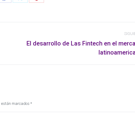
Share
Share
Share
on
on
on
dIn
Facebook
X
Pinterest
SIGUI
El desarrollo de Las Fintech en el merc
Publicación
latinoameric
siguiente:
dos están marcados
*