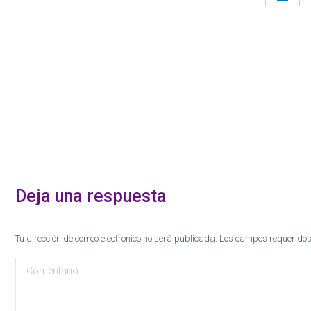
Share
on
Linke
Navegación
entre
publicaciones
Deja una respuesta
Tu dirección de correo electrónico no será publicada. Los campos requeri
Comentario