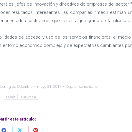
erales, jefes de innovación y directivos de empresas del sector f
ocer resultados interesantes: las compañías fintech estiman 
encuestados sostuvieron que tienen algún grado de familiaridad
ibilidades de acceso y uso de los servicios financieros, el medio
 un entorno económico complejo y de expectativas cambiantes por
coring de Colombia
mayo 31, 2017
Deja un comentario
s:
bitcoin
blockchain
rtir este artículo: