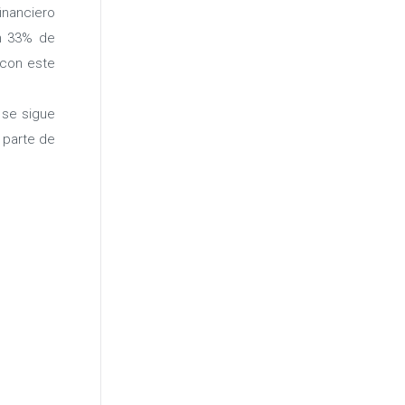
inanciero
un 33% de
 con este
 se sigue
 parte de