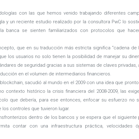
dologías con las que hemos venido trabajando diferentes cam
gla y un reciente estudio realizado por la consultora PwC lo sosti
 la banca se sienten familiarizados con protocolos que hace
ncepto, que en su traducción más estricta significa “cadena de 
ue los usuarios no solo tienen la posibilidad de manejar su dine
ándares de seguridad gracias a sus sistemas de claves privadas,
educción en el volumen de intermediarios financieros.
blockchain, sacudió al mundo en el 2009 con una idea que pronto
contexto histórico la crisis financiera del 2008-2009, las exig
olo que debería, para ese entonces, enfocar su esfuerzo no s
 los controles que tuvieron lugar.
sfronterizos dentro de los bancos y se espera que el siguiente
ita contar con una infraestructura práctica, velocidades ó