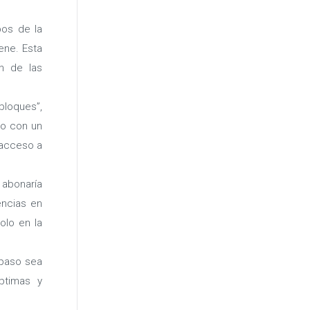
pos de la
ene. Esta
n de las
bloques”,
ro con un
 acceso a
 abonaría
encias en
olo en la
 paso sea
ptimas y