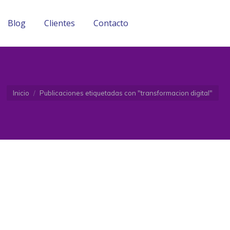
Blog
Clientes
Contacto
Blog
Clientes
Contacto
Estás aquí:
Inicio
Publicaciones etiquetadas con "transformacion digital"