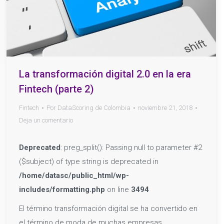
La transformación digital 2.0 en la era
Fintech (parte 2)
Fintech
Por
DataScoring de Colombia
noviembre 21, 2018
Deja un comentario
Deprecated
: preg_split(): Passing null to parameter #2
($subject) of type string is deprecated in
/home/datasc/public_html/wp-
includes/formatting.php
on line
3494
El término transformación digital se ha convertido en
el término de moda de muchas empresas.