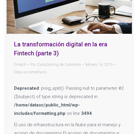
La transformación digital en la era
Fintech (parte 3)
Fintech
Por
DataScoring de Colombia
febrero 14, 2019
Deja un comentario
Deprecated
: preg_split(): Passing null to parameter #2
($subject) of type string is deprecated in
/home/datasc/public_html/wp-
includes/formatting.php
on line
3494
El uso de infraestructura en la Nube para el manejo y
acopio de documentos El acopio de documentos e